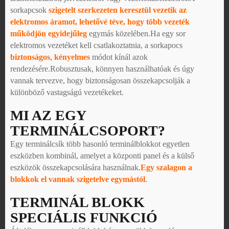
sorkapcsok
szigetelt szerkezeten keresztül vezetik az
elektromos áramot, lehetővé téve, hogy több vezeték
működjön egyidejűleg
egymás közelében.Ha egy sor
elektromos vezetéket kell csatlakoztatnia, a sorkapocs
biztonságos
,
kényelmes
módot kínál azok
rendezésére.Robusztusak, könnyen használhatóak és úgy
vannak tervezve, hogy biztonságosan összekapcsolják a
különböző vastagságú vezetékeket.
MI AZ EGY
TERMINÁLCSOPORT?
Egy terminálcsík több hasonló terminálblokkot egyetlen
eszközben kombinál, amelyet a központi panel és a külső
eszközök összekapcsolására használnak.
Egy szalagon a
blokkok el vannak szigetelve egymástól
.
TERMINÁL BLOKK
SPECIÁLIS FUNKCIÓ