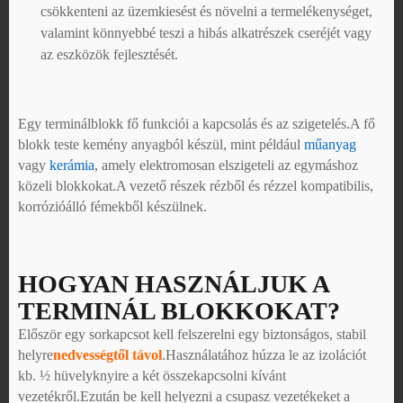
csökkenteni az üzemkiesést és növelni a termelékenységet,
valamint könnyebbé teszi a hibás alkatrészek cseréjét vagy
az eszközök fejlesztését.
Egy terminálblokk fő funkciói a kapcsolás és az szigetelés.A fő
blokk teste kemény anyagból készül, mint például
műanyag
vagy
kerámia
, amely elektromosan elszigeteli az egymáshoz
közeli blokkokat.A vezető részek rézből és rézzel kompatibilis,
korrózióálló fémekből készülnek.
HOGYAN HASZNÁLJUK A
TERMINÁL BLOKKOKAT?
Először egy sorkapcsot kell felszerelni egy biztonságos, stabil
helyre
nedvességtől távol
.Használatához húzza le az izolációt
kb. ½ hüvelyknyire a két összekapcsolni kívánt
vezetékről.Ezután be kell helyezni a csupasz vezetékeket a