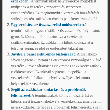
érdekében:
A terminálcsíkok helytakarékos megoldást
nyújtanak a vezetékek rendezett és szervezett
elrendezéséhez.Ez megkönnyíti a vezetékek hozzáférését
szükség esetén, miközben értékes panelteret szabadít fel.
Egyszerűsítse az összeszerelési módszereket:
A
terminálcsíkok egyszerűsítik az összeszerelési folyamatot,
gyors és könnyű módot biztosítva a vezetékek
csatlakoztatásához.Ez csökkenti a hibák kockázatát a
telepítés során, és időt és erőfeszítést takarít meg.
Javítsa a panel elektromos biztonságát:
A csatlakozó
sávok segítenek javítani az elektromos biztonságot a kiálló
vezetékek, rövidzárlatok és elektromos sokk kockázatának
csökkentésével.Ezenkívül segítenek megelőzni a
vezetékezési hibákat, amelyek veszélyes elektromos
helyzetekhez vezethetnek.
Segíti az eszközkarbantartást és a problémák
felismerését:
A terminálcsíkok könnyű hozzáférést és
hibakeresést tesznek lehetővé a vezetékekhez, amely segíti
az eszközkarbantartást és a problémák felismerését.Ez segít