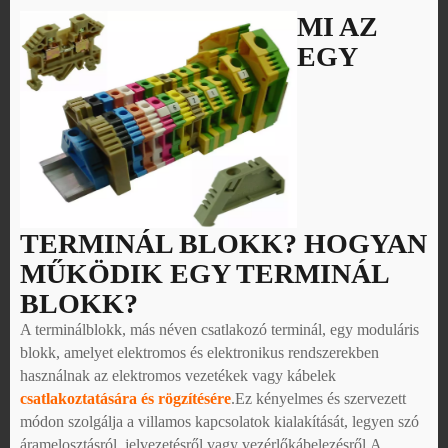
MI AZ
EGY
TERMINÁL BLOKK? HOGYAN
MŰKÖDIK EGY TERMINÁL
BLOKK?
A terminálblokk, más néven csatlakozó terminál, egy moduláris
blokk, amelyet elektromos és elektronikus rendszerekben
használnak az elektromos vezetékek vagy kábelek
csatlakoztatására és rögzítésére
.Ez kényelmes és szervezett
módon szolgálja a villamos kapcsolatok kialakítását, legyen szó
áramelosztásról, jelvezetésről vagy vezérlőkábelezésről.A