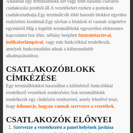
Általában egy terminálblokk két vagy több hasonló csavaros
csatlakozási pontból áll.A vezetékeket ezeken a pontokon
csatlakoztathatja.Egy terminálcsík több hasonló blokkot egyetlen
eszközben kombinál.Egy sávban a blokkok el vannak szigetelve
egymástól.Míg a legtöbb terminálblokk egyszerűen elektromos
kapcsolatot hoz létre, néhány beépített
biztosítótartóval
,
indikátorlámpával
, vagy más funkciókkal rendelkezik,
amelyek funkcionalitást adnak a kifinomultabb
alkalmazásokhoz.
CSATLAKOZÓBLOKK
CÍMKÉZÉSE
Egy terminálblokkot használhat a különböző funkciókkal
rendelkező vezetékek rendezésére.Sok terminálblokk
rendelkezik egy címkézési rendszerrel, amely lehetővé teszi,
hogy
felismerje, hogyan vannak szervezve a vezetékek
.
CSATLAKOZÓK ELŐNYEI
Szervezze a vezetékezést a panel helyének javítása