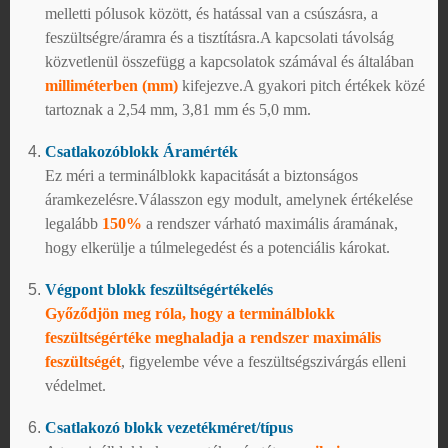
melletti pólusok között, és hatással van a csúszásra, a
feszültségre/áramra és a tisztításra.A kapcsolati távolság
közvetlenül összefügg a kapcsolatok számával és általában
milliméterben (mm)
kifejezve.A gyakori pitch értékek közé
tartoznak a 2,54 mm, 3,81 mm és 5,0 mm.
Csatlakozóblokk Áramérték
Ez méri a terminálblokk kapacitását a biztonságos
áramkezelésre.Válasszon egy modult, amelynek értékelése
legalább
150%
a rendszer várható maximális áramának,
hogy elkerülje a túlmelegedést és a potenciális károkat.
Végpont blokk feszültségértékelés
Győződjön meg róla, hogy a terminálblokk
feszültségértéke meghaladja a rendszer maximális
feszültségét
, figyelembe véve a feszültségszivárgás elleni
védelmet.
Csatlakozó blokk vezetékméret/típus