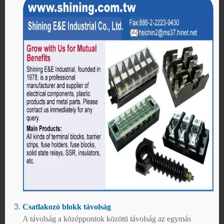
Csatlakozó blokk távolság
A távolság a középpontok közötti távolság az egymás