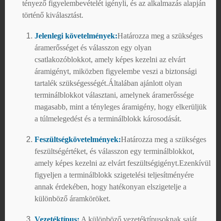
tényező figyelembevételét igényli, és az alkalmazás alapján
történő kiválasztást.
Jelenlegi követelmények:
Határozza meg a szükséges
áramerősséget és válasszon egy olyan
csatlakozóblokkot, amely képes kezelni az elvárt
áramigényt, miközben figyelembe veszi a biztonsági
tartalék szükségességét.Általában ajánlott olyan
terminálblokkot választani, amelynek áramerőssége
magasabb, mint a tényleges áramigény, hogy elkerüljük
a túlmelegedést és a terminálblokk károsodását.
Feszültségkövetelmények:
Határozza meg a szükséges
feszültségértéket, és válasszon egy terminálblokkot,
amely képes kezelni az elvárt feszültségigényt.Ezenkívül
figyeljen a terminálblokk szigetelési teljesítményére
annak érdekében, hogy hatékonyan elszigetelje a
különböző áramköröket.
Vezetéktípus:
A különböző vezetéktípusoknak saját