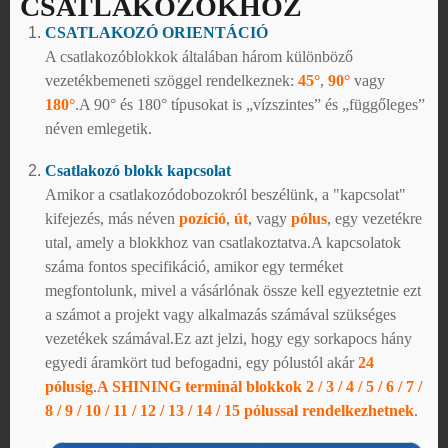
CSATLAKOZÓKHOZ
CSATLAKOZÓ ORIENTÁCIÓ
A csatlakozóblokkok általában három különböző
vezetékbemeneti szöggel rendelkeznek:
45°
,
90°
vagy
180°
.A 90° és 180° típusokat is „vízszintes” és „függőleges”
néven emlegetik.
Csatlakozó blokk kapcsolat
Amikor a csatlakozódobozokról beszélünk, a "kapcsolat"
kifejezés, más néven
pozíció
,
út
, vagy
pólus
, egy vezetékre
utal, amely a blokkhoz van csatlakoztatva.A kapcsolatok
száma fontos specifikáció, amikor egy terméket
megfontolunk, mivel a vásárlónak össze kell egyeztetnie ezt
a számot a projekt vagy alkalmazás számával szükséges
vezetékek számával.Ez azt jelzi, hogy egy sorkapocs hány
egyedi áramkört tud befogadni, egy pólustól akár
24
pólusig
.
A SHINING terminál blokkok 2 / 3 / 4 / 5 / 6 / 7 /
8 / 9 / 10 / 11 / 12 / 13 / 14 / 15 pólussal rendelkezhetnek
.