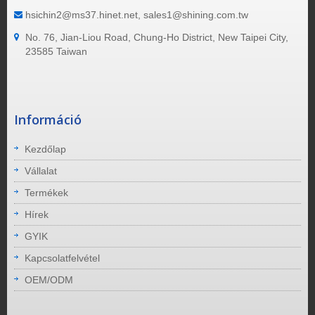
hsichin2@ms37.hinet.net, sales1@shining.com.tw
No. 76, Jian-Liou Road, Chung-Ho District, New Taipei City,
23585 Taiwan
Információ
Kezdőlap
Vállalat
Termékek
Hírek
GYIK
Kapcsolatfelvétel
OEM/ODM