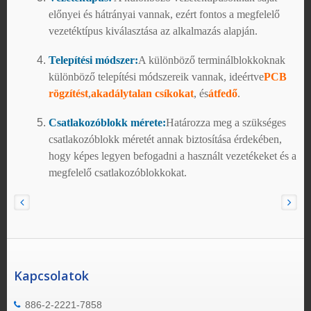
előnyei és hátrányai vannak, ezért fontos a megfelelő
vezetéktípus kiválasztása az alkalmazás alapján.
Telepítési módszer:
A különböző terminálblokkoknak
különböző telepítési módszereik vannak, ideértve
PCB
rögzítést
,
akadálytalan csíkokat
, és
átfedő
.
Csatlakozóblokk mérete:
Határozza meg a szükséges
csatlakozóblokk méretét annak biztosítása érdekében,
hogy képes legyen befogadni a használt vezetékeket és a
megfelelő csatlakozóblokkokat.
Kapcsolatok
886-2-2221-7858