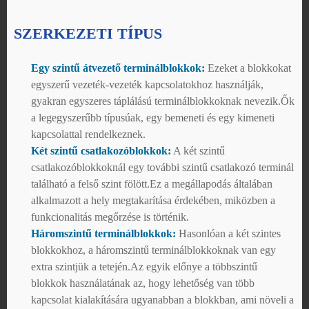
SZERKEZETI TÍPUS
Egy szintű átvezető terminálblokkok:
Ezeket a blokkokat
egyszerű vezeték-vezeték kapcsolatokhoz használják,
gyakran egyszeres táplálású terminálblokkoknak nevezik.Ők
a legegyszerűbb típusúak, egy bemeneti és egy kimeneti
kapcsolattal rendelkeznek.
Két szintű csatlakozóblokkok:
A két szintű
csatlakozóblokkoknál egy további szintű csatlakozó terminál
található a felső szint fölött.Ez a megállapodás általában
alkalmazott a hely megtakarítása érdekében, miközben a
funkcionalitás megőrzése is történik.
Háromszintű terminálblokkok:
Hasonlóan a két szintes
blokkokhoz, a háromszintű terminálblokkoknak van egy
extra szintjük a tetején.Az egyik előnye a többszintű
blokkok használatának az, hogy lehetőség van több
kapcsolat kialakítására ugyanabban a blokkban, ami növeli a