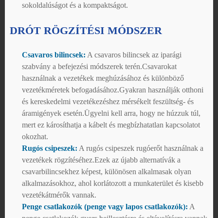
sokoldalúságot és a kompaktságot.
DRÓT RÖGZÍTÉSI MÓDSZER
Csavaros bilincsek:
A csavaros bilincsek az iparági
szabvány a befejezési módszerek terén.Csavarokat
használnak a vezetékek meghúzásához és különböző
vezetékméretek befogadásához.Gyakran használják otthoni
és kereskedelmi vezetékezéshez mérsékelt feszültség- és
áramigények esetén.Ügyelni kell arra, hogy ne húzzuk túl,
mert ez károsíthatja a kábelt és megbízhatatlan kapcsolatot
okozhat.
Rugós csipeszek:
A rugós csipeszek rugóerőt használnak a
vezetékek rögzítéséhez.Ezek az újabb alternatívák a
csavarbilincsekhez képest, különösen alkalmasak olyan
alkalmazásokhoz, ahol korlátozott a munkaterület és kisebb
vezetékátmérők vannak.
Penge csatlakozók (penge vagy lapos csatlakozók):
A