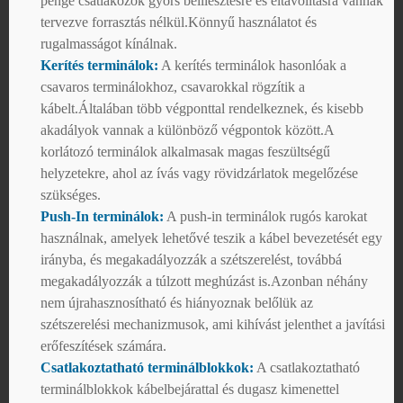
penge csatlakozók gyors beillesztésre és eltávolításra vannak
tervezve forrasztás nélkül.Könnyű használatot és
rugalmasságot kínálnak.
Kerítés terminálok:
A kerítés terminálok hasonlóak a
csavaros terminálokhoz, csavarokkal rögzítik a
kábelt.Általában több végponttal rendelkeznek, és kisebb
akadályok vannak a különböző végpontok között.A
korlátozó terminálok alkalmasak magas feszültségű
helyzetekre, ahol az ívás vagy rövidzárlatok megelőzése
szükséges.
Push-In terminálok:
A push-in terminálok rugós karokat
használnak, amelyek lehetővé teszik a kábel bevezetését egy
irányba, és megakadályozzák a szétszerelést, továbbá
megakadályozzák a túlzott meghúzást is.Azonban néhány
nem újrahasznosítható és hiányoznak belőlük az
szétszerelési mechanizmusok, ami kihívást jelenthet a javítási
erőfeszítések számára.
Csatlakoztatható terminálblokkok:
A csatlakoztatható
terminálblokkok kábelbejárattal és dugasz kimenettel