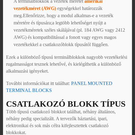
A terminálblokkok a vezeték méretét
amerikai
vezetékméret (AWG)
egységekkel határozzák
meg.Ellenőrizze, hogy a modul alkalmas-e a vezeték
méretére és típusára;a legtöbb lehetőséget nyújt a
vezetékméretek széles skálájával (pl. 184 AWG vagy 2412
AWG) és kompatibilitással a fonott vagy egyes magos
vezetékekkel a csatlakozóblokk típusától függően.
Ezek a különböző típusú terminálblokkok nagyobb vezetékelési
rugalmasságot tesznek lehetővé, és kielégíthetik a különböző
alkalmazási igényeket.
További információkat itt találhat:
PANEL MOUNTED
TERMINAL BLOCKS
CSATLAKOZÓ BLOKK TÍPUS
Több típusú csatlakozó blokkot találhat, néhány általános,
néhány pedig specializált. A tervezők háztartási, ipari,
elektronikai és sok más célra kifejlesztettek csatlakozó
blokkokat.