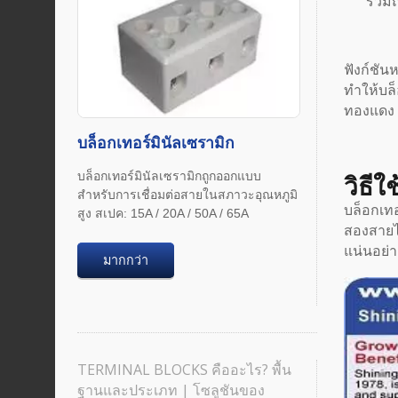
รวมถ
ฟังก์ชัน
ทำให้บล็
ทองแดง
บล็อกเทอร์มินัลเซรามิก
บล็อกเทอร์มินัลเซรามิกถูกออกแบบ
วิธีใ
สำหรับการเชื่อมต่อสายในสภาวะอุณหภูมิ
บล็อกเทอ
สูง สเปค: 15A / 20A / 50A / 65A
สองสายไ
แน่นอย่า
มากกว่า
TERMINAL BLOCKS คืออะไร? พื้น
ฐานและประเภท | โซลูชันของ