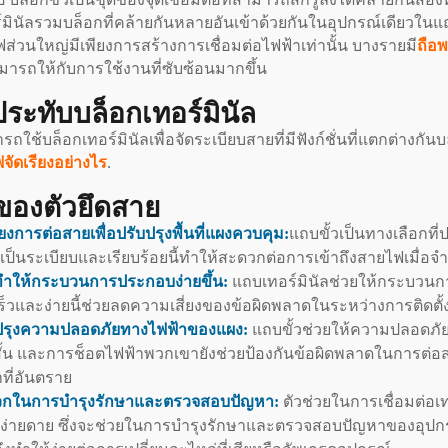
์มินัลรวมบล็อกที่คล้ายกันหลายอันเข้าด้วยกันในอุปกรณ์เดียวใน
ฟส่วนใหญ่มีเพียงการสร้างการเชื่อมต่อไฟฟ้าเท่านั้น บางรายมี
ถือ
ารถให้กับการใช้งานที่ซับซ้อนมากขึ้น
ประทับบล็อกเทอร์มินัล
ถใช้บล็อกเทอร์มินัลเพื่อจัดระเบียบสายที่มีฟังก์ชั่นที่แตกต่างกัน
จัดเรียงอย่างไร
.
ีของตัวยึดสาย
ียงการต่อสายเพื่อปรับปรุงพื้นที่แผงควบคุม:
แถบขั้วเป็นทางเลือกที่
เป็นระเบียบและเรียบร้อยนี้ทำให้สะดวกต่อการเข้าถึงสายไฟเมื่อจำเ
ำให้กระบวนการประกอบง่ายขึ้น:
แถบเทอร์มินัลช่วยให้กระบวนการ
ร็วและง่ายนี้ช่วยลดความเสี่ยงของข้อผิดพลาดในระหว่างการติด
ปรุงความปลอดภัยทางไฟฟ้าของแผง:
แถบขั้วช่วยให้ความปลอดภัย
ั้น และการช็อตไฟฟ้าพวกเขายังช่วยป้องกันข้อผิดพลาดในการต่อส
ที่อันตราย
กในการบำรุงรักษาและตรวจสอบปัญหา:
ตัวช่วยในการเชื่อมต่อเ
งง่ายดาย ซึ่งจะช่วยในการบำรุงรักษาและตรวจสอบปัญหาของอุปกร