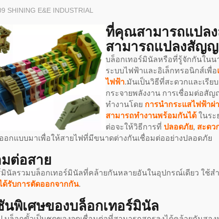
09
SHINING E&E INDUSTRIAL
ที่คุณสามารถแปลง
สามารถแปลงสัญญา
บล็อกเทอร์มินัลหรือที่รู้จักกันใน
ระบบไฟฟ้าและอิเล็กทรอนิกส์เพื่อ
ไฟฟ้า
.มันเป็นวิธีที่สะดวกและเรี
กระจายพลังงาน การเชื่อมต่อสัญ
ทำงานโดย
การนำกระแสไฟฟ้าผ่าน
สามารถทำงานพร้อมกันได้
ในระยะ
ต่อจะให้วิธีการที่
ปลอดภัย
,
สะดว
ออกแบบมาเพื่อให้สายไฟที่มีขนาดต่างกันเชื่อมต่ออย่างปลอดภัย
ื่อมต่อสาย
์มินัลรวมบล็อกเทอร์มินัลที่คล้ายกันหลายอันในอุปกรณ์เดียว ใช
ได้รับการตัดออกจากกัน
.
์ชันพิเศษของบล็อกเทอร์มินัล
ป บล็อกขั้วเป็นชุดของจุดเชื่อมต่อที่สามารถสกรูลงได้คล้ายกันสอง