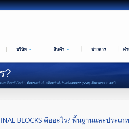
บริษัท
สินค้า
ข่าวสาร
คำถ
ไร?
บล็อกขั้วไฟฟ้า, ถือครองฟิวส์, บล็อกฟิวส์, รีเลย์สเตตเทท (SSR) เป็นเวลากว่า 40 ปี
INAL BLOCKS คืออะไร? พื้นฐานและประเภ