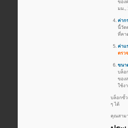
ของต
มม., 
ค่าก
นี้ว
ที่ค
ค่าแ
ตรวจ
ขนาด
บล็อ
ของส
ใช้ง
บล็อกขั
ๆ ได้
คุณสามาร