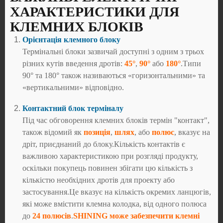
ХАРАКТЕРИСТИКИ ДЛЯ
КЛЕМНИХ БЛОКІВ
Орієнтація клемного блоку
Термінальні блоки зазвичай доступні з одним з трьох
різних кутів введення дротів:
45°
,
90°
або
180°
.Типи
90° та 180° також називаються «горизонтальними» та
«вертикальними» відповідно.
Контактний блок терміналу
Під час обговорення клемних блоків термін "контакт",
також відомий як
позиція
,
шлях
, або
полюс
, вказує на
дріт, приєднаний до блоку.Кількість контактів є
важливою характеристикою при розгляді продукту,
оскільки покупець повинен збігати цю кількість з
кількістю необхідних дротів для проекту або
застосування.Це вказує на кількість окремих ланцюгів,
які може вмістити клемна колодка, від одного полюса
до
24 полюсів
.
SHINING може забезпечити клемні