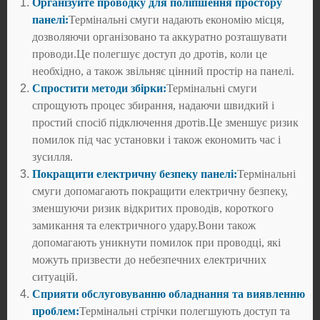
Організуйте проводку для поліпшення простору
панелі:
Термінальні смуги надають економію місця,
дозволяючи організовано та аккуратно розташувати
проводи.Це полегшує доступ до дротів, коли це
необхідно, а також звільняє цінний простір на панелі.
Спростити методи збірки:
Термінальні смуги
спрощують процес збирання, надаючи швидкий і
простий спосіб підключення дротів.Це зменшує ризик
помилок під час установки і також економить час і
зусилля.
Покращити електричну безпеку панелі:
Термінальні
смуги допомагають покращити електричну безпеку,
зменшуючи ризик відкритих проводів, короткого
замикання та електричного удару.Вони також
допомагають уникнути помилок при проводці, які
можуть призвести до небезпечних електричних
ситуацій.
Сприяти обслуговуванню обладнання та виявленню
проблем:
Термінальні стрічки полегшують доступ та