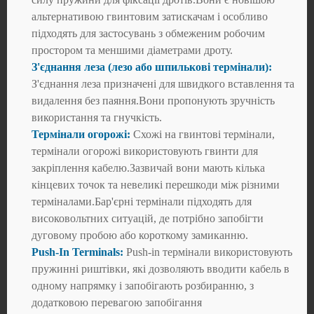
альтернативою гвинтовим затискачам і особливо
підходять для застосувань з обмеженим робочим
простором та меншими діаметрами дроту.
З'єднання леза (лезо або шпилькові термінали):
З'єднання леза призначені для швидкого вставлення та
видалення без паяння.Вони пропонують зручність
використання та гнучкість.
Термінали огорожі:
Схожі на гвинтові термінали,
термінали огорожі використовують гвинти для
закріплення кабелю.Зазвичай вони мають кілька
кінцевих точок та невеликі перешкоди між різними
терміналами.Бар'єрні термінали підходять для
високовольтних ситуацій, де потрібно запобігти
дуговому пробою або короткому замиканню.
Push-In Terminals:
Push-in термінали використовують
пружинні риштівки, які дозволяють вводити кабель в
одному напрямку і запобігають розбиранню, з
додатковою перевагою запобігання