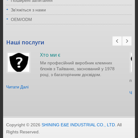
Поширені запитання
Зв'яжіться з нами
OEM/ODM
Наші послуги
Хто ми є
Ми професійний виробник клемних
блоків з Тайваню, заснований у 1978
році, з багаторічним досвідом.
порт
Читати Далі
Чита
Copyright © 2026
SHINING E&E INDUSTRIAL CO., LTD
. All
Rights Reserved.