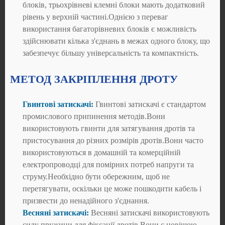
блоків, трьохрівневі клемні блоки мають додатковий
рівень у верхній частині.Однією з переваг
використання багаторівневих блоків є можливість
здійснювати кілька з'єднань в межах одного блоку, що
забезпечує більшу універсальність та компактність.
МЕТОД ЗАКРІПЛЕННЯ ДРОТУ
Гвинтові затискачі:
Гвинтові затискачі є стандартом
промислового припинення методів.Вони
використовують гвинти для затягування дротів та
пристосування до різних розмірів дротів.Вони часто
використовуються в домашній та комерційній
електропроводці для помірних потреб напруги та
струму.Необхідно бути обережним, щоб не
перетягувати, оскільки це може пошкодити кабель і
призвести до ненадійного з'єднання.
Весняні затискачі:
Весняні затискачі використовують
силу пружини для фіксації дротів.Вони є новішою