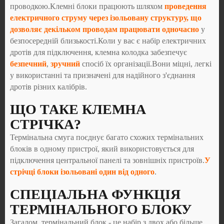
проводкою.Клемні блоки працюють шляхом
проведення
електричного струму через ізольовану структуру, що
дозволяє декільком проводам працювати одночасно
у
безпосередній близькості.Коли у вас є набір електричних
дротів для підключення, клемна колодка забезпечує
безпечний
,
зручний
спосіб їх організації.Вони міцні, легкі
у використанні та призначені для надійного з'єднання
дротів різних калібрів.
ЩО ТАКЕ КЛЕМНА
СТРІЧКА?
Термінальна смуга поєднує багато схожих термінальних
блоків в одному пристрої, який використовується для
підключення центральної панелі та зовнішніх пристроїв.
У
стрічці блоки ізольовані один від одного
.
СПЕЦІАЛЬНА ФУНКЦІЯ
ТЕРМІНАЛЬНОГО БЛОКУ
Загалом, термінальний блок - це набір з двох або більше