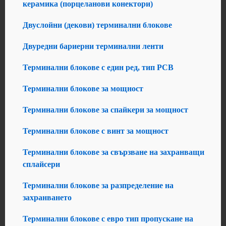
керамика (порцеланови конектори)
Двуслойни (декови) терминални блокове
Двуредни бариерни терминални ленти
Терминални блокове с един ред, тип PCB
Терминални блокове за мощност
Терминални блокове за спайкери за мощност
Терминални блокове с винт за мощност
Терминални блокове за свързване на захранващи
сплайсери
Терминални блокове за разпределение на
захранването
Терминални блокове с евро тип пропускане на