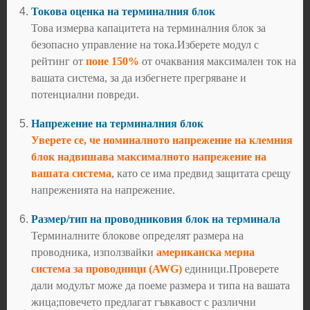
Токова оценка на терминалния блок
Това измерва капацитета на терминалния блок за
безопасно управление на тока.Изберете модул с
рейтинг от
поне 150%
от очаквания максимален ток на
вашата система, за да избегнете прегряване и
потенциални повреди.
Напрежение на терминалния блок
Уверете се, че номиналното напрежение на клемния
блок надвишава максималното напрежение на
вашата система
, като се има предвид защитата срещу
напреженията на напрежение.
Размер/тип на проводниковия блок на терминала
Терминалните блокове определят размера на
проводника, използвайки
американска мерна
система за проводници (AWG)
единици.Проверете
дали модулът може да поеме размера и типа на вашата
жица;повечето предлагат гъвкавост с различни