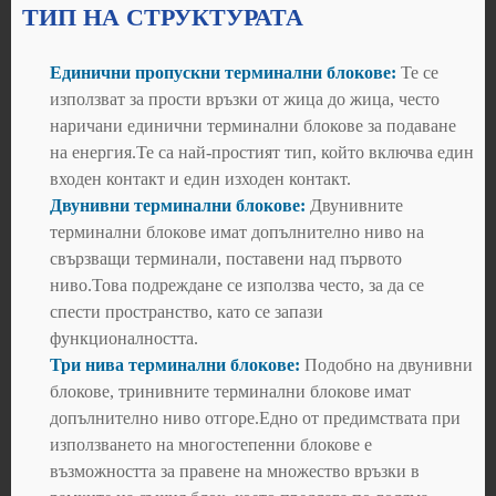
ТИП НА СТРУКТУРАТА
Единични пропускни терминални блокове:
Те се
използват за прости връзки от жица до жица, често
наричани единични терминални блокове за подаване
на енергия.Те са най-простият тип, който включва един
входен контакт и един изходен контакт.
Двунивни терминални блокове:
Двунивните
терминални блокове имат допълнително ниво на
свързващи терминали, поставени над първото
ниво.Това подреждане се използва често, за да се
спести пространство, като се запази
функционалността.
Три нива терминални блокове:
Подобно на двунивни
блокове, тринивните терминални блокове имат
допълнително ниво отгоре.Едно от предимствата при
използването на многостепенни блокове е
възможността за правене на множество връзки в