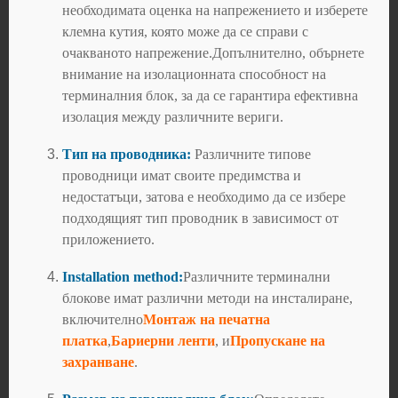
необходимата оценка на напрежението и изберете
клемна кутия, която може да се справи с
очакваното напрежение.Допълнително, обърнете
внимание на изолационната способност на
терминалния блок, за да се гарантира ефективна
изолация между различните вериги.
Тип на проводника:
Различните типове
проводници имат своите предимства и
недостатъци, затова е необходимо да се избере
подходящият тип проводник в зависимост от
приложението.
Installation method:
Различните терминални
блокове имат различни методи на инсталиране,
включително
Монтаж на печатна
платка
,
Бариерни ленти
, и
Пропускане на
захранване
.