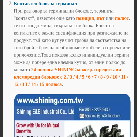
Контактен блок за терминал
При разговор за терминални блокове, терминът
"контакт", известен още като
позиция
,
път
или
полюс
,
се отнася до жица, свързана към блока.Броят на
контактите е важна спецификация при разглеждане на
продукт, тъй като купувачът трябва да съответства на
този брой с броя на необходимите кабели за проект или
приложение.Това показва колко индивидуални вериги
може да побере една клемна кутия, от един полюс до
колкото
24 полюса
.
SHINING може да предостави
клеморедни блокове с 2 / 3 / 4 / 5 / 6 / 7 / 8 / 9 / 10 / 11 /
12 / 13 / 14 / 15 полюса
.