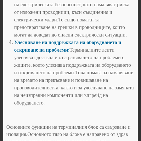
на електрическата безопасност, като намаляват риска
от изложени проводници, къси съединения и
електрически удари.Те също помагат за
предотвратяване на грешки в проводниците, които
могат да доведат до опасни електрически ситуации.
Улесняване на поддръжката на оборудването и
откриване на проблеми:
Терминалните ленти
улесняват достъпа и отстраняването на проблеми с
жиците, което улеснява поддръжката на оборудването
и откриването на проблеми.Това помага за намаляване
на времето на прекъсване и повишаване на
производителността, както и за улесняване на замяната
на неизправни компоненти или ъпгрейд на
оборудването.
Основните функции на терминалния блок са свързване и
изолация.Основното тяло на блока е направено от здрав