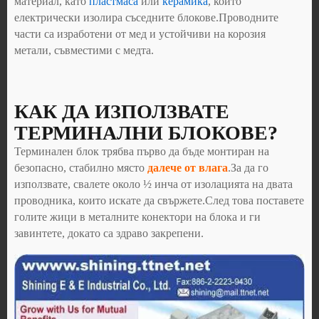
материал, като
пластмаса
или
керамика
, който
електрически изолира съседните блокове.Проводните
части са изработени от мед и устойчиви на корозия
метали, съвместими с медта.
КАК ДА ИЗПОЛЗВАТЕ
ТЕРМИНАЛНИ БЛОКОВЕ?
Терминален блок трябва първо да бъде монтиран на
безопасно, стабилно място
далече от влага
.За да го
използвате, свалете около ½ инча от изолацията на двата
проводника, които искате да свържете.След това поставете
голите жици в металните конектори на блока и ги
завинтете, докато са здраво закрепени.