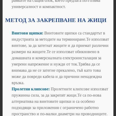
рамките на същия блок, което предлага по-голяма
универсалност и компактност.
МЕТОД ЗА ЗАКРЕПВАНЕ НА ЖИЦИ
Винтови щипки:
Винтовите щипки са стандартът в
индустрията за методите на терминиране.Те използват
винтове, за да затегнат жиците и да приемат различни
размери на жиците.Те се използват обикновено в
домашната и комерсиалната електроинсталация за
умерени напрежение и нужди от ток.Трябва да се
внимава да не се затегне прекалено, тъй като това
може да повреди кабела и да причини ненадеждна
връзка.
Пролетни клипсове:
Пролетните клипсове използват
пружинна сила, за да закрепят жици.Те са по-нова
алтернатива на винтовите щипки и са особено
подходящи за приложения с ограничено работно
пространство и по-малки диаметри на проводниците.