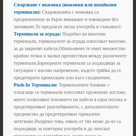
Свързване с ножовка (ножовки или шпайкови
терминали):
Свързванията с ножовка са
предназначени за бързо вмъкване и изваждане без
запояване.Те предлагат лесна употреба и гъвкавост.
Терминали за ограда:
Подобно на винтови
терминали, терминалите за ограда използват винтове,
за да закрепят кабела.Обикновено те имат множество
крайни точки и малки препятствия между различните
терминали.Бариерните терминали са подходящи за
ситуации с високо напрежение, където трябва да се
предотврати прекъсване или късо съединение.
Push-In Терминали:
Терминалните блокове с
плъзгащи се терминали използват пружинни лостове,
които позволяват влизането на кабела в една посока и
предотвратяват разглобяването, с допълнителното
предимство да предотвратяват прекалено
затегване.Въпреки това, някои от тях може да не са
подходящи за повторна употреба и да липсват
механизми за разглобяване, което може да