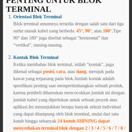
PENTING UNTUK BLOK
TERMINAL
Orientasi Blok Terminal
Blok terminal umumnya tersedia dengan salah satu dari tiga
sudut masuk kabel yang berbeda:
45°
,
90°
, atau
180°
.Tipe
90° dan 180° juga disebut sebagai “horizontal” dan
“vertikal”, masing-masing.
Kontak Blok Terminal
Ketika membahas blok terminal, istilah "kontak", juga
dikenal sebagai
posisi
,
cara
, atau
tiang
, merujuk pada
kawat yang terpasang pada blok.Jumlah kontak adalah
spesifikasi penting saat mempertimbangkan sebuah produk,
karena pembeli diharuskan mencocokkan jumlah ini dengan
jumlah kabel yang diperlukan untuk sebuah proyek atau
aplikasi.Ini menunjukkan berapa banyak sirkuit individual
yang dapat ditampung oleh blok terminal, mulai dari satu
kutub hingga sebanyak
24 kutub
.
SHINING dapat
menyediakan terminal blok dengan 2 / 3 / 4 / 5 / 6 / 7 / 8 /